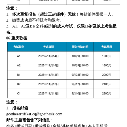
注意：
1、
多次重复报名（超过三封邮件）无效
！每封邮件限报一人。
2、缴费成功后不得延考和退考。
3、A1、A2及B1(全科)级别的
成人考试
，
仅限16岁及以上考生报
名
。
06
重庆歌德
注意：
1、
报名邮箱
：
goethezertifikat.cq@goetheslz.com
邮件主题需包含下列信息
：
姓名+考试日期+考试级别+全科/具体单科名称+本人手机号