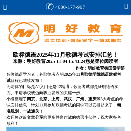
4000-177-907
欧标德语2025年11月歌德考试安排汇总！
来源：明好教育
2025-11-04 15:43:24
您是第
位阅读者
作者：明好教育德国留学部
各位德语学习者，各歌德考点的
2025年11月歌德学院德语欧标考
试
日程已陆续发布！
无论你的目标是A1入门还是C2精通，歌德考试都是证明德语实
力、申请学校或迈向职业发展的关键一步。
小编整理了
南京、北京、上海、武汉、广州、重庆
等6大考点的考
试安排信息，计划11月参加歌德考试的同学可以安排起来了，
精
准规划，一战通关！
欢迎将这篇文章
分享
给更多并肩作战的德语小伙伴，祝大家备考
顺利！